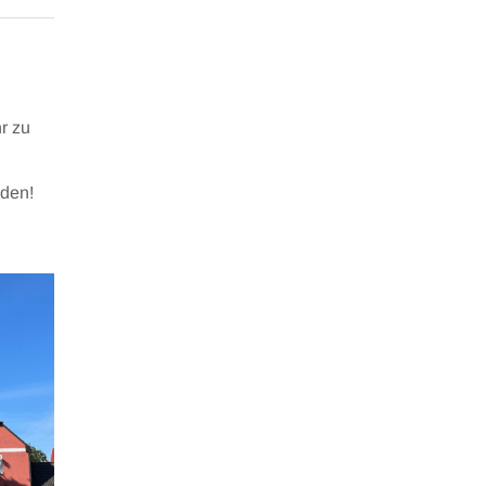
r zu
rden!