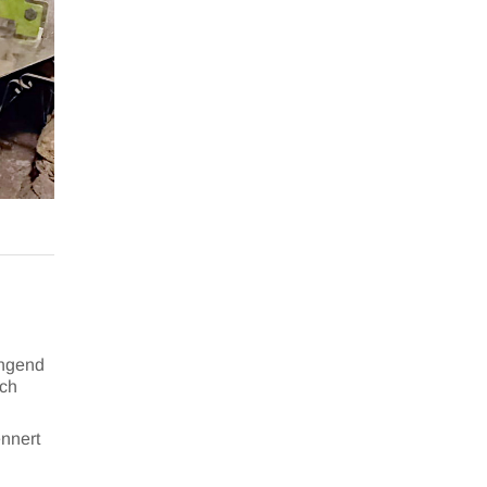
ingend
ach
nnert