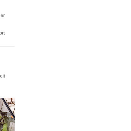
der
ort
eit