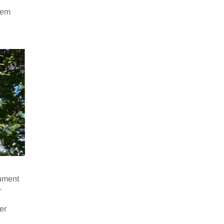
hem
kument
-
er