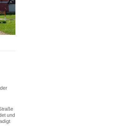
nder
Straße
det und
adigt