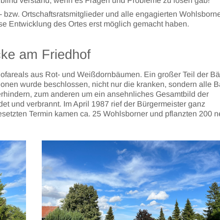
h blind verstand, wenn es Fragen und Probleme zu lösen gab!
e- bzw. Ortschaftsratsmitglieder und alle engagierten Wohlsborn
ese Entwicklung des Ortes erst möglich gemacht haben.
ke am Friedhof
hofareals aus Rot- und Weißdornbäumen. Ein großer Teil der 
sionen wurde beschlossen, nicht nur die kranken, sondern alle
erhindern, zum anderen um ein ansehnliches Gesamtbild der
t und verbrannt. Im April 1987 rief der Bürgermeister ganz
gesetzten Termin kamen ca. 25 Wohlsborner und pflanzten 200 