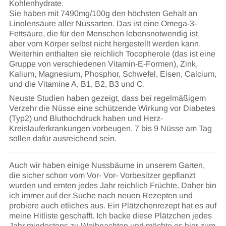
Kohlenhydrate.
Sie haben mit 7490mg/100g den höchsten Gehalt an
Linolensäure aller Nussarten. Das ist eine Omega-3-
Fettsäure, die für den Menschen lebensnotwendig ist,
aber vom Körper selbst nicht hergestellt werden kann.
Weiterhin enthalten sie reichlich Tocopherole (das ist eine
Gruppe von verschiedenen Vitamin-E-Formen), Zink,
Kalium, Magnesium, Phosphor, Schwefel, Eisen, Calcium,
und die Vitamine A, B1, B2, B3 und C.
Neuste Studien haben gezeigt, dass bei regelmäßigem
Verzehr die Nüsse eine schützende Wirkung vor Diabetes
(Typ2) und Bluthochdruck haben und Herz-
Kreislauferkrankungen vorbeugen. 7 bis 9 Nüsse am Tag
sollen dafür ausreichend sein.
Auch wir haben einige Nussbäume in unserem Garten,
die sicher schon vom Vor- Vor- Vorbesitzer gepflanzt
wurden und ernten jedes Jahr reichlich Früchte. Daher bin
ich immer auf der Suche nach neuen Rezepten und
probiere auch etliches aus. Ein Plätzchenrezept hat es auf
meine Hitliste geschafft. Ich backe diese Plätzchen jedes
Jahr mindestens zu Weihnachten und möchte es hier zum