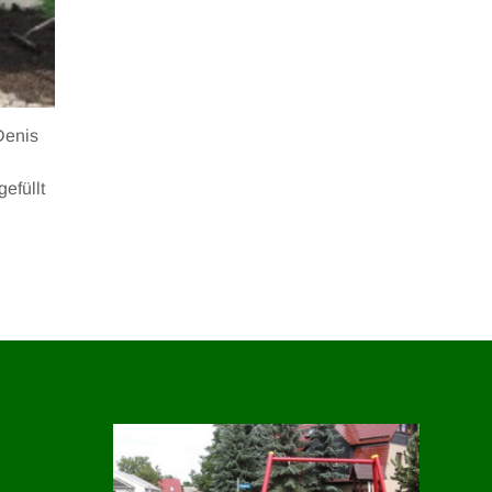
Denis
efüllt