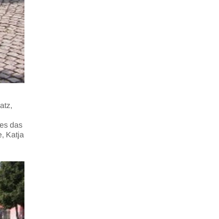
atz,
tes das
, Katja