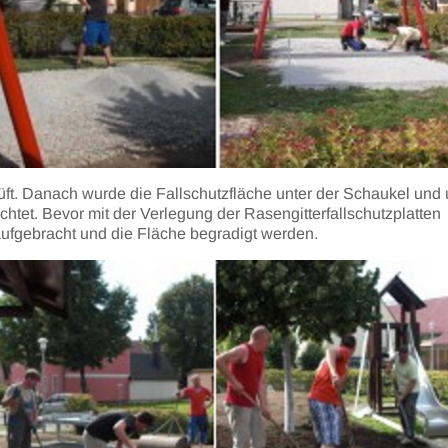
ft. Danach wurde die Fallschutzfläche unter der Schaukel und
ichtet. Bevor mit der Verlegung der Rasengitterfallschutzplatten
ufgebracht und die Fläche begradigt werden.